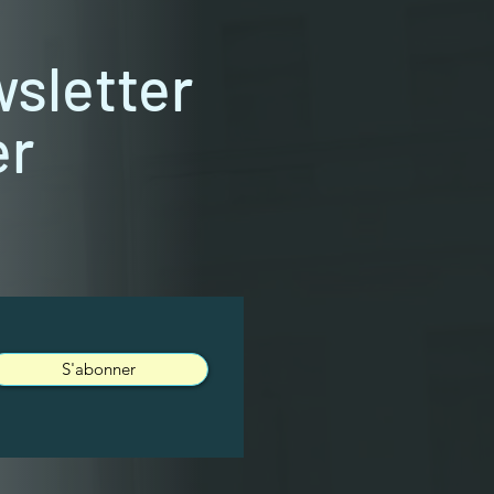
wsletter
er
S'abonner