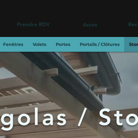
Prendre RDV
Rec
Accès
Fenêtres
Volets
Portes
Portails / Clôtures
Stor
golas / St