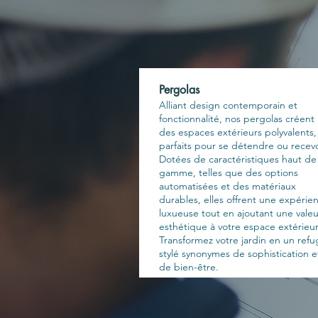
Pergolas
Alliant design contemporain et
fonctionnalité, nos pergolas créent
des espaces extérieurs polyvalents,
parfaits pour se détendre ou recevo
Dotées de caractéristiques haut de
gamme, telles que des options
automatisées et des matériaux
durables, elles offrent une expérie
luxueuse tout en ajoutant une valeu
esthétique à votre espace extérieur
Transformez votre jardin en un ref
stylé synonymes de sophistication e
de bien-être.