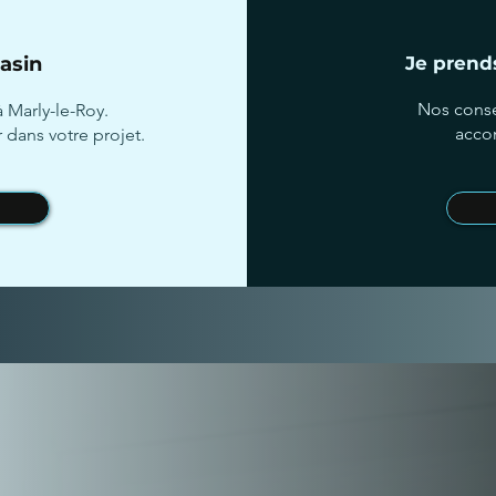
asin
Je prends
Nos conse
 Marly-le-Roy.
acco
 dans votre projet.