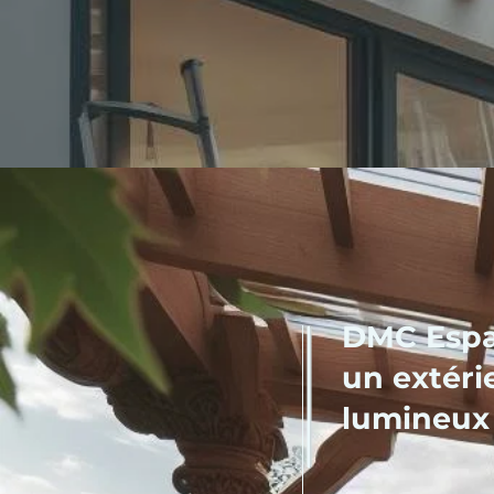
DMC Espa
un extéri
lumineu