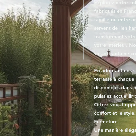
Explorez notre col
fabriqués en Fran
famille ou entre 
servent de lien ha
transformant votre
votre intérieur. N
vie, offrant une co
En adoptant nos so
terrasse à chaque 
disponibles dans p
puissiez accueilli
Offrez-vous l'oppo
confort et le styl
Fermeture.
Une manière éléga