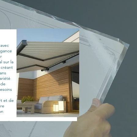
 avec
légance
r
l sur la
, créant
ans
ariété
 de
esoins
rt et de
ire
on