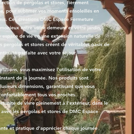
lection de pergolas et stores, fièrement
ce, pour sublimer vos moments ensoleillés en
amis. Ces créations DMC Espace Fermeture
rmonieux entre votre demeure et votre jardin,
 espace de vie en une extension naturelle de
os pergolas et stores créent de véritables oasis de
ntinuité parfaite avec votre séjour.
lutions, vous maximisez l'utilisation de votre
instant de la journée. Nos produits sont
lusieurs dimensions, garantissant que vous
r confortablement tous vos proches.
rtunité de vivre pleinement à l'extérieur, dans le
e, avec les pergolas et stores de DMC Espace
nte et pratique d'apprécier chaque journée