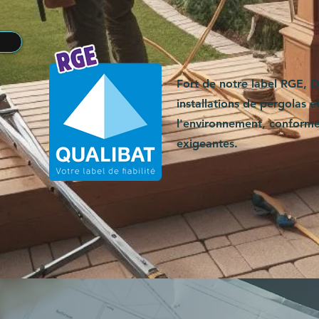
Fort de notre label RGE, 
installations de pergolas 
l'environnement, conforme
exigeantes.