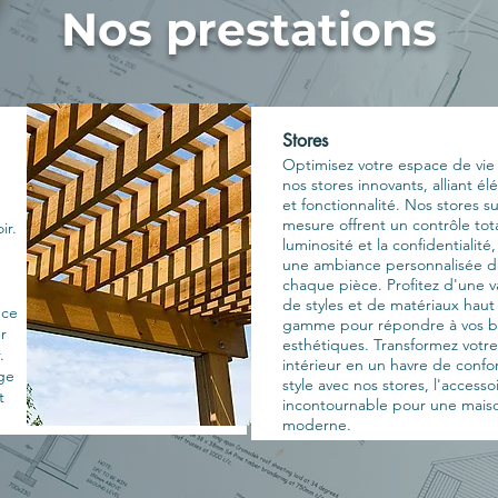
Nos prestations
Stores
Optimisez votre espace de vie
nos stores innovants, alliant é
et fonctionnalité. Nos stores su
mesure offrent un contrôle tota
ir.
luminosité et la confidentialité
une ambiance personnalisée d
chaque pièce. Profitez d'une v
de styles et de matériaux haut
nce
gamme pour répondre à vos b
r
esthétiques. Transformez votre
.
intérieur en un havre de confo
uge
style avec nos stores, l'accesso
t
incontournable pour une mais
moderne.